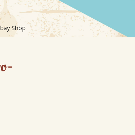
bay Shop
go-