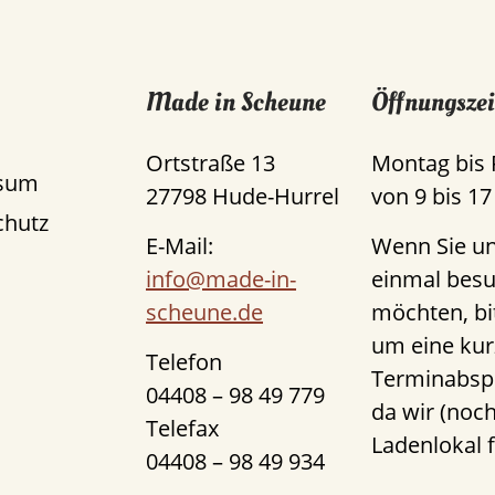
Made in Scheune
Öffnungszei
Ortstraße 13
Montag bis 
sum
27798 Hude-Hurrel
von 9 bis 17
chutz
E-Mail:
Wenn Sie u
info@made-in-
einmal bes
scheune.de
möchten, bi
um eine kur
Telefon
Terminabsp
04408 – 98 49 779
da wir (noch
Telefax
Ladenlokal 
04408 – 98 49 934