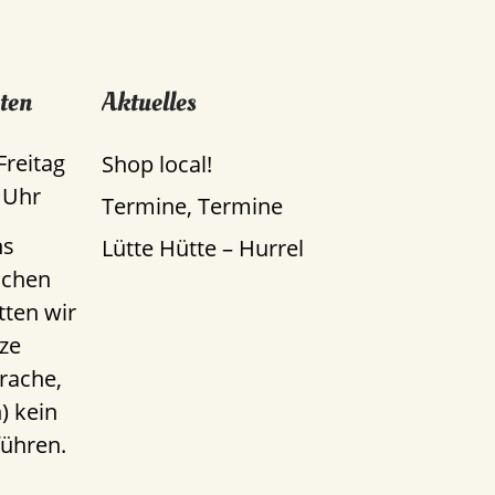
ten
Aktuelles
Freitag
Shop local!
 Uhr
Termine, Termine
ns
Lütte Hütte – Hurrel
uchen
tten wir
ze
rache,
) kein
führen.