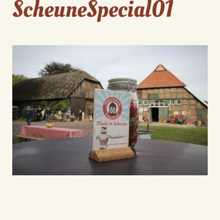
ScheuneSpecial01