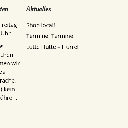
ten
Aktuelles
Freitag
Shop local!
 Uhr
Termine, Termine
ns
Lütte Hütte – Hurrel
uchen
tten wir
ze
rache,
) kein
führen.