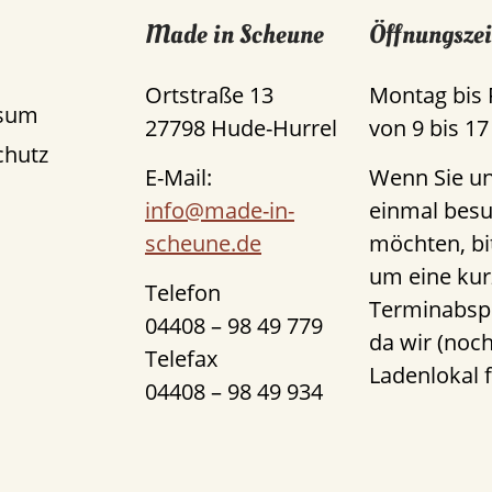
Made in Scheune
Öffnungszei
Ortstraße 13
Montag bis 
sum
27798 Hude-Hurrel
von 9 bis 17
chutz
E-Mail:
Wenn Sie u
info@made-in-
einmal bes
scheune.de
möchten, bi
um eine kur
Telefon
Terminabsp
04408 – 98 49 779
da wir (noch
Telefax
Ladenlokal 
04408 – 98 49 934